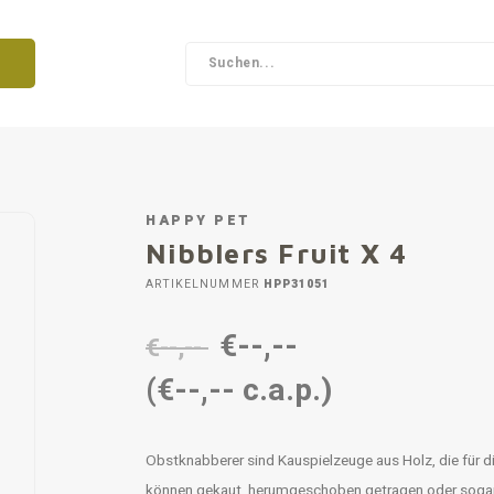
HAPPY PET
Nibblers Fruit X 4
ARTIKELNUMMER
HPP31051
€--,--
€--,--
(€--,-- c.a.p.)
Obstknabberer sind Kauspielzeuge aus Holz, die für di
können gekaut, herumgeschoben getragen oder sogar