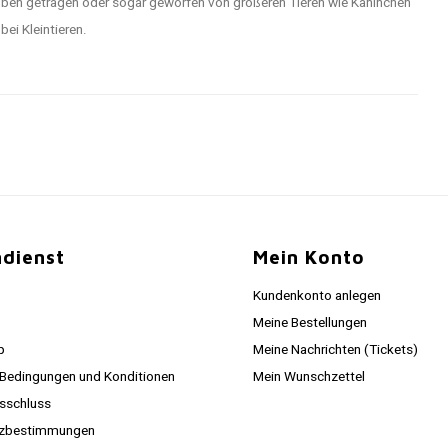
hoben getragen oder sogar geworfen von größeren Tieren wie Kaninchen
ei Kleintieren.
dienst
Mein Konto
Kundenkonto anlegen
Meine Bestellungen
p
Meine Nachrichten (Tickets)
 Bedingungen und Konditionen
Mein Wunschzettel
sschluss
tzbestimmungen