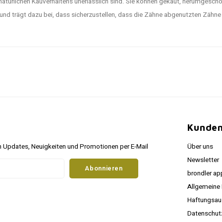
 natürlichen Kauverhaltens unerlässlich sind. Sie können gekaut, herumgesc
d trägt dazu bei, dass sicherzustellen, dass die Zähne abgenutzten Zähne b
Kunden
 Updates, Neuigkeiten und Promotionen per E-Mail
Über uns
Newsletter
Abonnieren
brondler ap
Allgemeine
Haftungsau
Datenschu