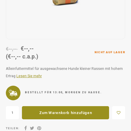
Unterwegs
Ergänzen
Milpr
Vetra
Snacks
waschen
Anthe
KIVO 
€--,--
Vectr
€--,--
NICHT AUF LAGER
(€--,-- c.a.p.)
Flexa
Alleinfuttermittel für ausgewachsene Hunde kleiner Rassen mit hohem
Ertrag
Lesen Sie mehr
Virba
Front
BESTELLT FÜR 13:00, MORGEN ZU HAUSE.
Parfu
Zum Warenkorb hinzufügen
Vetra
TEILEN: