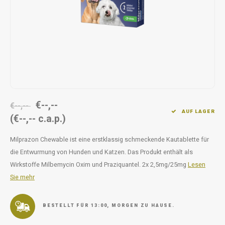
Unterwegs
Ergänzen
Milpr
Vetra
Snacks
waschen
Anthe
KIVO 
Vectr
€--,--
€--,--
Flexa
AUF LAGER
(€--,-- c.a.p.)
Virba
Milprazon Chewable ist eine erstklassig schmeckende Kautablette für
die Entwurmung von Hunden und Katzen. Das Produkt enthält als
Front
Wirkstoffe Milbemycin Oxim und Praziquantel. 2x 2,5mg/25mg
Lesen
Sie mehr
Parfu
Vetra
BESTELLT FÜR 13:00, MORGEN ZU HAUSE.