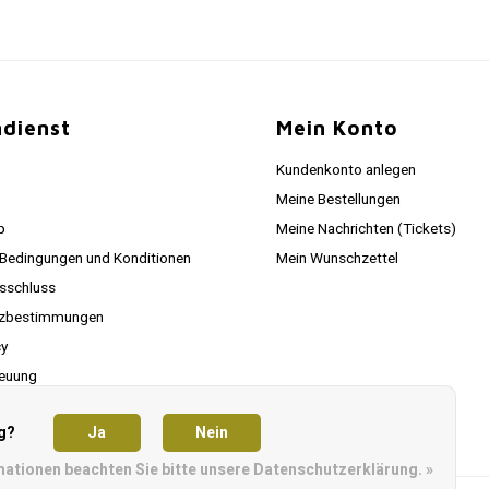
dienst
Mein Konto
Kundenkonto anlegen
Meine Bestellungen
p
Meine Nachrichten (Tickets)
 Bedingungen und Konditionen
Mein Wunschzettel
sschluss
tzbestimmungen
cy
euung
g?
Ja
Nein
mationen beachten Sie bitte unsere Datenschutzerklärung. »