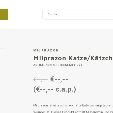
MILPRAZON
Milprazon Katze/Kätz
ARTIKELNUMMER
KRKA3308-772
€--,--
€--,--
(€--,-- c.a.p.)
Milprazon ist eine schmackhafte Entwurmungstablette
Würmer ist. Dieses Produkt enthält Milbemycin und Pr