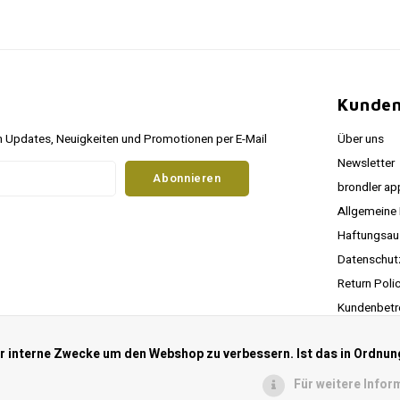
Kunden
 Updates, Neuigkeiten und Promotionen per E-Mail
Über uns
Newsletter
Abonnieren
brondler ap
Allgemeine
Haftungsau
Datenschu
Return Poli
Kundenbetr
RSS feed
ür interne Zwecke um den Webshop zu verbessern. Ist das in Ordnun
Für weitere Infor