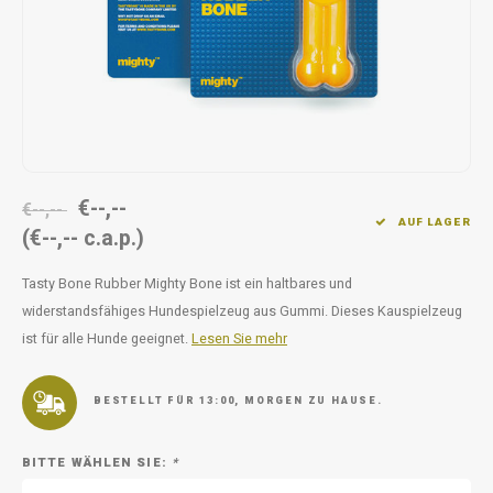
Unterwegs
Ergänzen
Milpr
Vetra
Snacks
waschen
Anthe
KIVO 
Vectr
€--,--
€--,--
AUF LAGER
(€--,-- c.a.p.)
Flexa
Tasty Bone Rubber Mighty Bone ist ein haltbares und
Virba
widerstandsfähiges Hundespielzeug aus Gummi. Dieses Kauspielzeug
ist für alle Hunde geeignet.
Lesen Sie mehr
Front
Parfu
BESTELLT FÜR 13:00, MORGEN ZU HAUSE.
Vetra
BITTE WÄHLEN SIE:
*