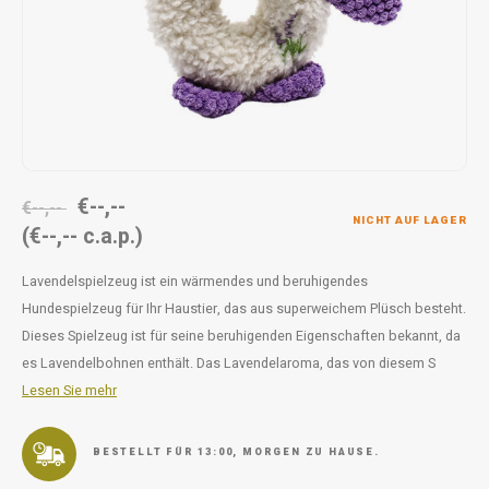
Unterwegs
Ergänzen
Milpr
Vetra
Snacks
waschen
Anthe
KIVO 
Vectr
€--,--
€--,--
NICHT AUF LAGER
(€--,-- c.a.p.)
Flexa
Lavendelspielzeug ist ein wärmendes und beruhigendes
Virba
Hundespielzeug für Ihr Haustier, das aus superweichem Plüsch besteht.
Dieses Spielzeug ist für seine beruhigenden Eigenschaften bekannt, da
Front
es Lavendelbohnen enthält. Das Lavendelaroma, das von diesem S
Lesen Sie mehr
Parfu
Vetra
BESTELLT FÜR 13:00, MORGEN ZU HAUSE.