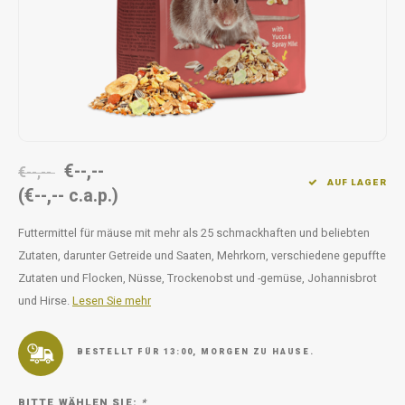
Unterwegs
Ergänzen
Milpr
Vetra
Snacks
waschen
Anthe
KIVO 
Vectr
€--,--
€--,--
AUF LAGER
(€--,-- c.a.p.)
Flexa
Futtermittel für mäuse mit mehr als 25 schmackhaften und beliebten
Virba
Zutaten, darunter Getreide und Saaten, Mehrkorn, verschiedene gepuffte
Zutaten und Flocken, Nüsse, Trockenobst und -gemüse, Johannisbrot
Front
und Hirse.
Lesen Sie mehr
Parfu
BESTELLT FÜR 13:00, MORGEN ZU HAUSE.
Vetra
BITTE WÄHLEN SIE:
*