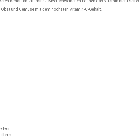
eren Bedarf an Vitamin C. Meerschweinchen können das Vitamin nicht selbst
n, Obst und Gemüse mit dem höchsten Vitamin-C-Gehalt.
ieten.
üttern.