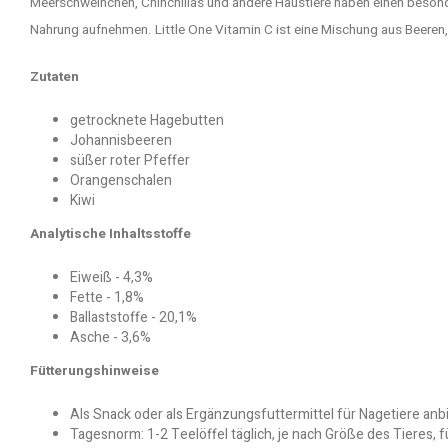
Meerschweinchen, Chinchillas und andere Haustiere haben einen besond
Nahrung aufnehmen. Little One Vitamin C ist eine Mischung aus Beere
Zutaten
getrocknete Hagebutten
Johannisbeeren
süßer roter Pfeffer
Orangenschalen
Kiwi
Analytische Inhaltsstoffe
Eiweiß - 4,3%
Fette - 1,8%
Ballaststoffe - 20,1%
Asche - 3,6%
Fütterungshinweise
Als Snack oder als Ergänzungsfuttermittel für Nagetiere anb
Tagesnorm: 1-2 Teelöffel täglich, je nach Größe des Tieres, f