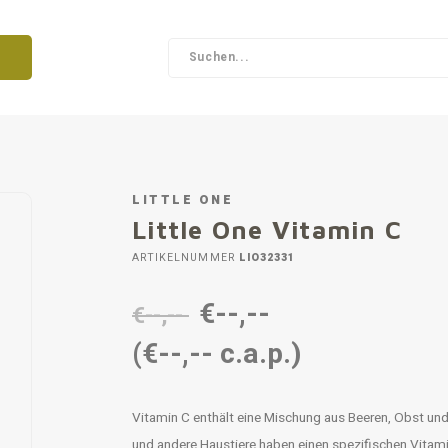
LITTLE ONE
Little One Vitamin C
ARTIKELNUMMER
LIO32331
€--,--
€--,--
(€--,-- c.a.p.)
Vitamin C enthält eine Mischung aus Beeren, Obst u
und andere Haustiere haben einen spezifischen Vitam