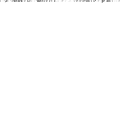
 synthetisieren und müssen es daher in ausreichender Menge über die