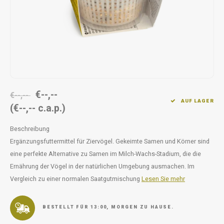
Unterwegs
Ergänzen
Milpr
Vetra
Snacks
waschen
Anthe
KIVO 
Vectr
€--,--
€--,--
AUF LAGER
(€--,-- c.a.p.)
Flexa
Beschreibung
Virba
Ergänzungsfuttermittel für Ziervögel. Gekeimte Samen und Körner sind
eine perfekte Alternative zu Samen im Milch-Wachs-Stadium, die die
Front
Ernährung der Vögel in der natürlichen Umgebung ausmachen. Im
Vergleich zu einer normalen Saatgutmischung
Lesen Sie mehr
Parfu
Vetra
BESTELLT FÜR 13:00, MORGEN ZU HAUSE.