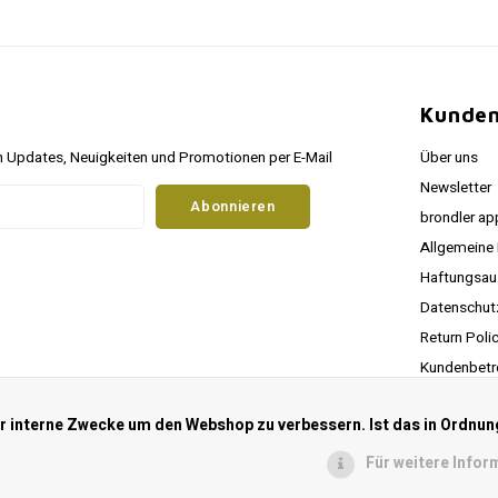
Kunden
 Updates, Neuigkeiten und Promotionen per E-Mail
Über uns
Newsletter
Abonnieren
brondler ap
Allgemeine
Haftungsau
Datenschu
Return Poli
Kundenbetr
RSS feed
ür interne Zwecke um den Webshop zu verbessern. Ist das in Ordnun
Für weitere Infor