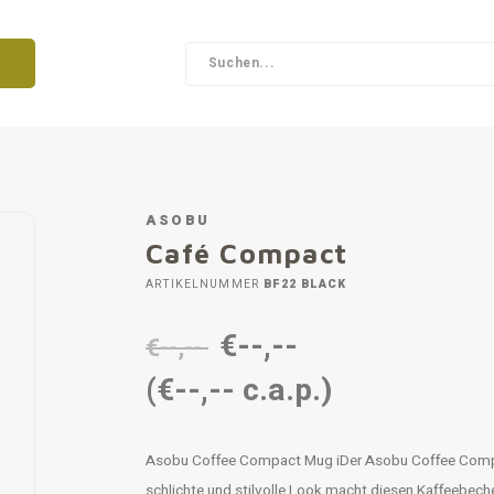
ASOBU
Café Compact
ARTIKELNUMMER
BF22 BLACK
€--,--
€--,--
(€--,-- c.a.p.)
Asobu Coffee Compact Mug iDer Asobu Coffee Compact 
schlichte und stilvolle Look macht diesen Kaffeebech