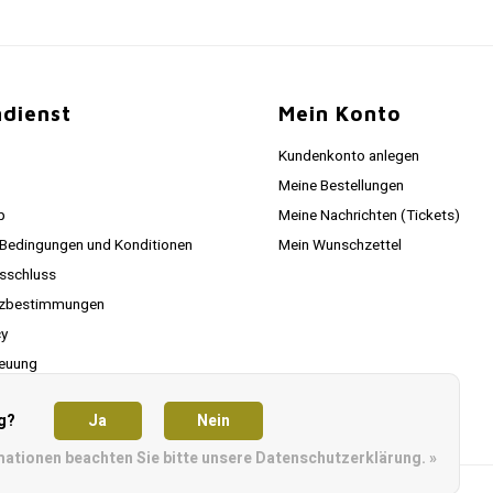
dienst
Mein Konto
Kundenkonto anlegen
Meine Bestellungen
p
Meine Nachrichten (Tickets)
 Bedingungen und Konditionen
Mein Wunschzettel
sschluss
tzbestimmungen
cy
euung
g?
Ja
Nein
mationen beachten Sie bitte unsere Datenschutzerklärung. »