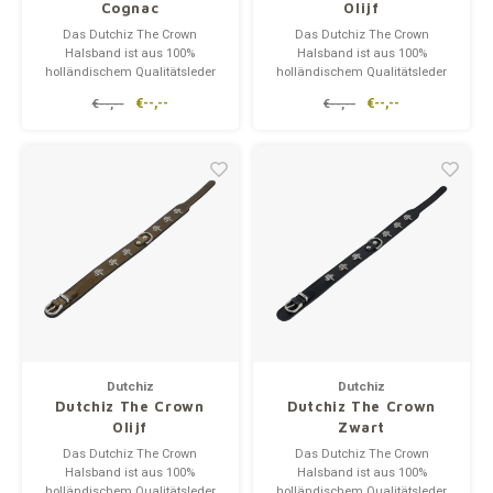
Cognac
Olijf
Das Dutchiz The Crown
Das Dutchiz The Crown
Halsband ist aus 100%
Halsband ist aus 100%
holländischem Qualitätsleder
holländischem Qualitätsleder
mit robusten Metallschnallen
mit robusten Metallschnallen
€--,--
€--,--
€--,--
€--,--
gefertigt. Darüber hinaus sind
gefertigt. Darüber hinaus sind
sie mit präzise gestalteten
sie mit präzise gestalteten
Metallkronen verziert. Die
Metallkronen verziert. Die
Kronen verleihen dem
Kronen verleihen dem
Halsband einen königlichen
Halsband einen königlichen
Charakter.
Charakter.
Dutchiz
Dutchiz
Dutchiz The Crown
Dutchiz The Crown
Olijf
Zwart
Das Dutchiz The Crown
Das Dutchiz The Crown
Halsband ist aus 100%
Halsband ist aus 100%
holländischem Qualitätsleder
holländischem Qualitätsleder