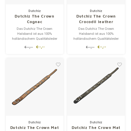
Ergänzen
Milpr
Vetra
Unterwegs
Dutchiz
Dutchiz
Dutchiz The Crown
Dutchiz The Crown
waschen
Anthe
Cognac
Crocodil leather
Snacks
Das Dutchiz The Crown
Das Dutchiz The Crown
Halsband ist aus 100%
Halsband ist aus 100%
KIVO 
holländischem Qualitätsleder
holländischem Qualitätsleder
mit robusten Metallschnallen
mit robusten Metallschnallen
€--,--
€--,--
€--,--
€--,--
Vectr
gefertigt. Darüber hinaus sind
gefertigt. Darüber hinaus sind
sie mit präzise gestalteten
sie mit präzise gestalteten
Metallkronen verziert. Die
Metallkronen verziert. Die
Flexa
Kronen verleihen dem
Kronen verleihen dem
Halsband einen königlichen
Halsband einen königlichen
Charakter.
Charakter.
Virba
Front
Parfu
Vetra
Dutchiz
Dutchiz
Dutchiz The Crown Mat
Dutchiz The Crown Mat