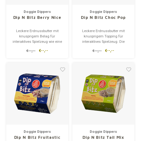
Unterwegs
Ergänzen
Milpr
Vetra
Doggie Dippers
Doggie Dippers
Dip N Bitz Berry Nice
Dip N Bitz Choc Pop
waschen
Anthe
Snacks
Leckere Erdnussbutter mit
Leckere Erdnussbutter mit
knusprigem Belag für
knusprigem Topping für
KIVO 
interaktives Spielzeug wie eine
interaktives Spielzeug. Die
Futtermatte oder einen
Erdnussbutter ist garantiert
€--,--
€--,--
€--,--
€--,--
Vectr
Leckimat. Die Erdnussbutter ist
xylitfrei. Die Schoko-Pops
garantiert xylitfrei. Dip n Bitz™
werden aus Carob
Tail Mix ist ein cremiger
(Johannisbrot, mit dem
Flexa
Erdnussbutteraufstrich mit
natürlichen Geschmack von
leckerem knusprigen Topping
Karamell und süßer als
aus H
Schokolade) und Kokosnuss
Virba
herges
Front
Parfu
Vetra
Doggie Dippers
Doggie Dippers
Dip N Bitz Fruitastic
Dip N Bitz Tail Mix