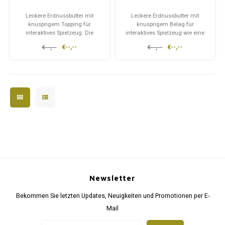
Leckere Erdnussbutter mit
Leckere Erdnussbutter mit
knusprigem Topping für
knusprigem Belag für
interaktives Spielzeug. Die
interaktives Spielzeug wie eine
Erdnussbutter ist garantiert
Futtermatte oder einen
€--,--
€--,--
€--,--
€--,--
xylitfrei. Dip 'n' Bitz™ Fruit Tastic
Leckimat. Die Erdnussbutter ist
ist ein cremiger
garantiert xylitfrei. Dip n Bitz™
Erdnussbutteraufstrich mit
Tail Mix ist ein cremiger
köstlichem Krümelbelag aus
Erdnussbutteraufstrich mit
Honigkeksen, Cranberry und
einem köstlichen knusprigen
Banane.
Toppin
Newsletter
Bekommen Sie letzten Updates, Neuigkeiten und Promotionen per E-
Mail