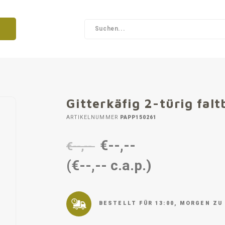
Gitterkäfig 2-türig falt
ARTIKELNUMMER
PAPP150261
€--,--
€--,--
(€--,-- c.a.p.)
BESTELLT FÜR 13:00, MORGEN ZU