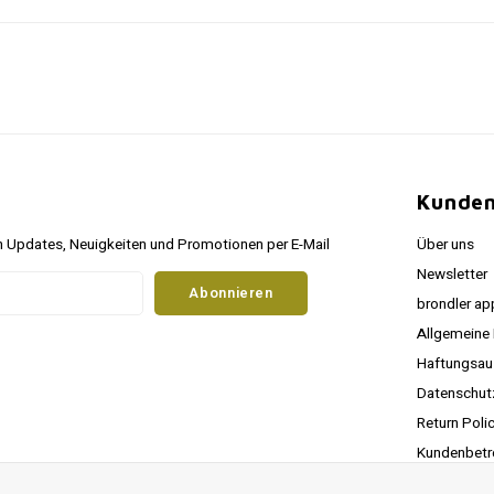
Kunden
 Updates, Neuigkeiten und Promotionen per E-Mail
Über uns
Newsletter
Abonnieren
brondler ap
Allgemeine
Haftungsau
Datenschu
Return Poli
Kundenbetr
RSS feed