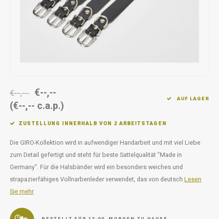
Unterwegs
Ergänzen
Milpr
Vetra
Snacks
waschen
Anthe
KIVO 
Vectr
€--,--
€--,--
AUF LAGER
(€--,-- c.a.p.)
Flexa
ZUSTELLUNG INNERHALB VON 2 ARBEITSTAGEN
Virba
Die GIRO-Kollektion wird in aufwendiger Handarbeit und mit viel Liebe
Front
zum Detail gefertigt und steht für beste Sattelqualität "Made in
Germany". Für die Halsbänder wird ein besonders weiches und
Parfu
strapazierfähiges Vollnarbenleder verwendet, das von deutsch
Lesen
Sie mehr
Vetra