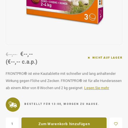
Unterwegs
Ergänzen
Milpr
Vetra
Snacks
waschen
Anthe
KIVO 
Vectr
€--,--
€--,--
NICHT AUF LAGER
(€--,-- c.a.p.)
Flexa
FRONTPRO® ist eine Kautablette mit schneller und lang anhaltender
Virba
Wirkung gegen Flöhe und Zecken. FRONTPRO® ist für alle Hunderassen
ab einem Alter von 8 Wochen und 2 kg geeignet.
Lesen Sie mehr
Front
Parfu
BESTELLT FÜR 13:00, MORGEN ZU HAUSE.
Vetra
Zum Warenkorb hinzufügen