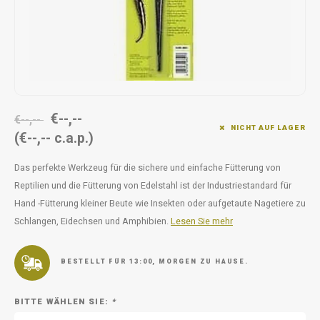
Unterwegs
Ergänzen
Milpr
Vetra
Snacks
waschen
Anthe
KIVO 
€--,--
Vectr
€--,--
NICHT AUF LAGER
(€--,-- c.a.p.)
Flexa
Das perfekte Werkzeug für die sichere und einfache Fütterung von
Reptilien und die Fütterung von Edelstahl ist der Industriestandard für
Virba
Hand -Fütterung kleiner Beute wie Insekten oder aufgetaute Nagetiere zu
Schlangen, Eidechsen und Amphibien.
Lesen Sie mehr
Front
Parfu
BESTELLT FÜR 13:00, MORGEN ZU HAUSE.
Vetra
BITTE WÄHLEN SIE:
*