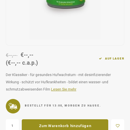
Unterwegs
Ergänzen
Milpr
Vetra
Snacks
waschen
Anthe
KIVO 
Vectr
€--,--
€--,--
AUF LAGER
(€--,-- c.a.p.)
Flexa
Der Klassiker - für gesundes Hufwachstum - mit desinfizierender
Virba
Wirkung - schützt vor Hufkrankheiten - bildet einen wasser- und
schmutzabweisenden Film
Lesen Sie mehr
Front
Parfu
BESTELLT FÜR 13:00, MORGEN ZU HAUSE.
Vetra
Zum Warenkorb hinzufügen