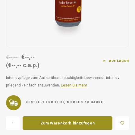
Unterwegs
Ergänzen
Milpr
Vetra
Snacks
waschen
Anthe
KIVO 
Vectr
€--,--
€--,--
AUF LAGER
(€--,-- c.a.p.)
Flexa
Intensivpflege zum Aufsprühen - feuchtigkeitsbewahrend - intensiv
Virba
pflegend - einfach anzuwenden.
Lesen Sie mehr
Front
BESTELLT FÜR 13:00, MORGEN ZU HAUSE.
Parfu
Zum Warenkorb hinzufügen
Vetra