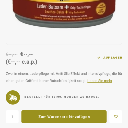
Unterwegs
Ergänzen
Milpr
Vetra
Snacks
waschen
Anthe
KIVO 
Vectr
€--,--
€--,--
AUF LAGER
(€--,-- c.a.p.)
Flexa
Zwei in einem: Lederpflege mit Aniti-Slip-Effekt und Intensivpflege, die für
Virba
einen guten Griff mit hoher Rutschfestigkeit sorgt.
Lesen Sie mehr
Front
BESTELLT FÜR 13:00, MORGEN ZU HAUSE.
Parfu
Zum Warenkorb hinzufügen
Vetra