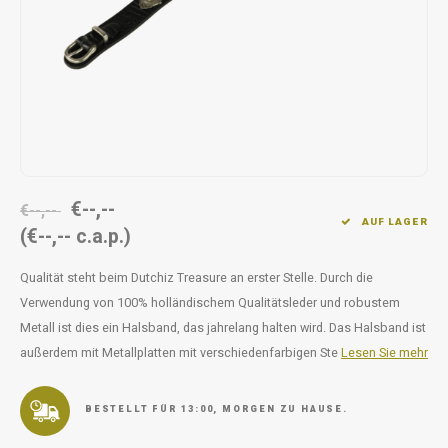
Unterwegs
Ergänzen
Milpr
Vetra
Snacks
waschen
Anthe
KIVO 
Vectr
€--,--
€--,--
Flexa
AUF LAGER
(€--,-- c.a.p.)
Virba
Qualität steht beim Dutchiz Treasure an erster Stelle. Durch die
Verwendung von 100% holländischem Qualitätsleder und robustem
Front
Metall ist dies ein Halsband, das jahrelang halten wird. Das Halsband ist
außerdem mit Metallplatten mit verschiedenfarbigen Ste
Lesen Sie mehr
Parfu
Vetra
BESTELLT FÜR 13:00, MORGEN ZU HAUSE.