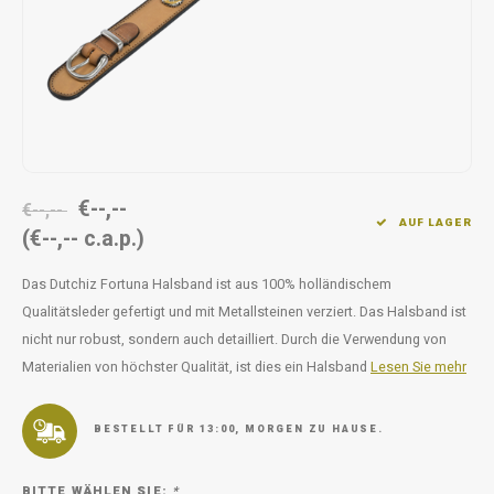
Unterwegs
Ergänzen
Milpr
Vetra
Snacks
waschen
Anthe
KIVO 
Vectr
€--,--
€--,--
AUF LAGER
(€--,-- c.a.p.)
Flexa
Das Dutchiz Fortuna Halsband ist aus 100% holländischem
Virba
Qualitätsleder gefertigt und mit Metallsteinen verziert. Das Halsband ist
nicht nur robust, sondern auch detailliert. Durch die Verwendung von
Front
Materialien von höchster Qualität, ist dies ein Halsband
Lesen Sie mehr
Parfu
BESTELLT FÜR 13:00, MORGEN ZU HAUSE.
Vetra
BITTE WÄHLEN SIE:
*