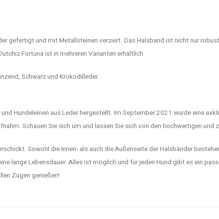
 gefertigt und mit Metallsteinen verziert. Das Halsband ist nicht nur robust
Dutchiz Fortuna ist in mehreren Varianten erhältlich.
nzend, Schwarz und Krokodilleder.
er und Hundeleinen aus Leder hergestellt. Im September 2021 wurde eine ex
aufnahm. Schauen Sie sich um und lassen Sie sich von den hochwertigen und 
verschickt. Sowohl die Innen- als auch die Außenseite der Halsbänder beste
ne lange Lebensdauer. Alles ist möglich und für jeden Hund gibt es ein pa
ollen Zügen genießen!