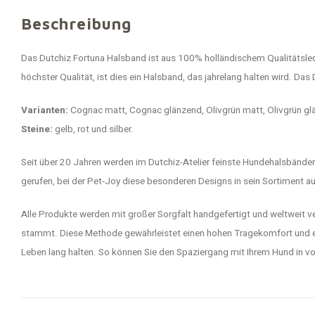
Beschreibung
Das Dutchiz Fortuna Halsband ist aus 100% holländischem Qualitätsleder
höchster Qualität, ist dies ein Halsband, das jahrelang halten wird. Das 
Varianten:
Cognac matt, Cognac glänzend, Olivgrün matt, Olivgrün glä
Steine:
gelb, rot und silber.
Seit über 20 Jahren werden im Dutchiz-Atelier feinste Hundehalsbänd
gerufen, bei der Pet-Joy diese besonderen Designs in sein Sortiment 
Alle Produkte werden mit großer Sorgfalt handgefertigt und weltweit 
stammt. Diese Methode gewährleistet einen hohen Tragekomfort und ei
Leben lang halten. So können Sie den Spaziergang mit Ihrem Hund in v