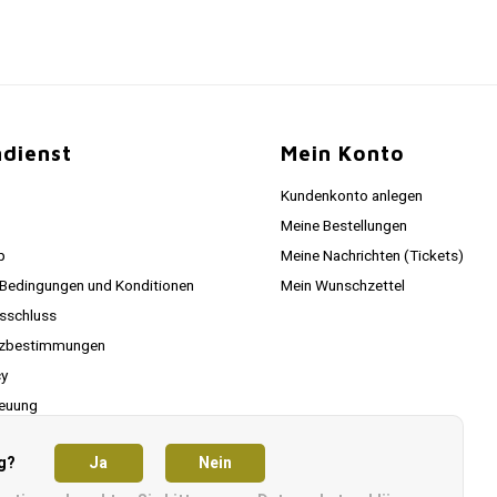
dienst
Mein Konto
Kundenkonto anlegen
Meine Bestellungen
p
Meine Nachrichten (Tickets)
 Bedingungen und Konditionen
Mein Wunschzettel
sschluss
tzbestimmungen
cy
euung
g?
Ja
Nein