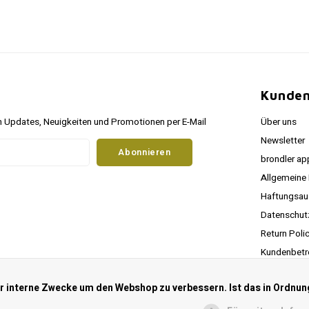
Kunden
 Updates, Neuigkeiten und Promotionen per E-Mail
Über uns
Newsletter
Abonnieren
brondler ap
Allgemeine
Haftungsau
Datenschu
Return Poli
Kundenbetr
RSS feed
ür interne Zwecke um den Webshop zu verbessern. Ist das in Ordnun