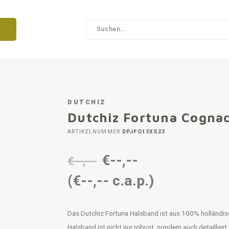
DUTCHIZ
Dutchiz Fortuna Cognac,
ARTIKELNUMMER
DPJFO13XS23
€--,--
€--,--
(€--,-- c.a.p.)
Das Dutchiz Fortuna Halsband ist aus 100% holländisc
Halsband ist nicht nur robust, sondern auch detaillier