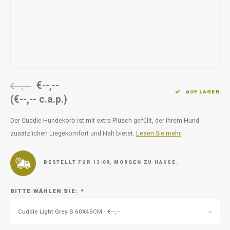
Unterwegs
Ergänzen
Milpr
Vetra
Snacks
waschen
Anthe
KIVO 
€--,--
Vectr
€--,--
AUF LAGER
(€--,-- c.a.p.)
Flexa
Der Cuddle Hundekorb ist mit extra Plüsch gefüllt, der Ihrem Hund
zusätzlichen Liegekomfort und Halt bietet.
Lesen Sie mehr
Virba
Front
BESTELLT FÜR 13:00, MORGEN ZU HAUSE.
Parfu
BITTE WÄHLEN SIE:
*
Vetra
Cuddle Light Grey S 60X45CM - €--,--