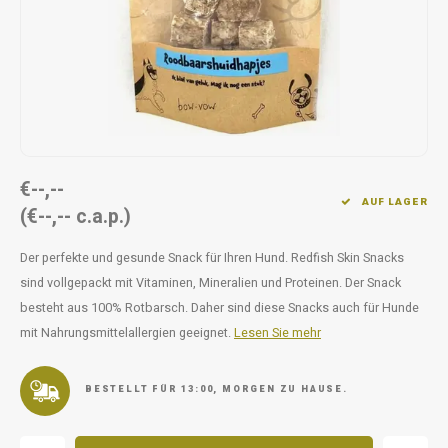
Unterwegs
Ergänzen
Milpr
Vetra
Snacks
waschen
Anthe
KIVO 
Vectr
€--,--
AUF LAGER
(€--,-- c.a.p.)
Flexa
Der perfekte und gesunde Snack für Ihren Hund. Redfish Skin Snacks
Virba
sind vollgepackt mit Vitaminen, Mineralien und Proteinen. Der Snack
besteht aus 100% Rotbarsch. Daher sind diese Snacks auch für Hunde
Front
mit Nahrungsmittelallergien geeignet.
Lesen Sie mehr
Parfu
BESTELLT FÜR 13:00, MORGEN ZU HAUSE.
Vetra