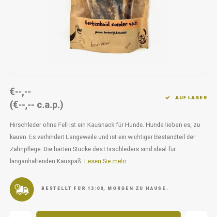
Unterwegs
Ergänzen
Milpr
Vetra
Snacks
waschen
Anthe
KIVO 
Vectr
€--,--
AUF LAGER
(€--,-- c.a.p.)
Flexa
Hirschleder ohne Fell ist ein Kausnack für Hunde. Hunde lieben es, zu
Virba
kauen. Es verhindert Langeweile und ist ein wichtiger Bestandteil der
Zahnpflege. Die harten Stücke des Hirschleders sind ideal für
Front
langanhaltenden Kauspaß.
Lesen Sie mehr
Parfu
BESTELLT FÜR 13:00, MORGEN ZU HAUSE.
Vetra