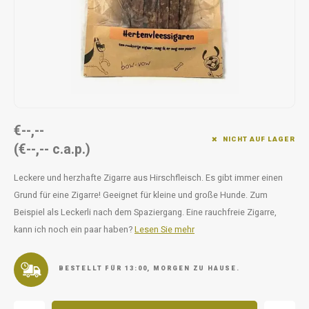
Unterwegs
Ergänzen
Milpr
Vetra
Snacks
waschen
Anthe
KIVO 
Vectr
€--,--
NICHT AUF LAGER
(€--,-- c.a.p.)
Flexa
Leckere und herzhafte Zigarre aus Hirschfleisch. Es gibt immer einen
Virba
Grund für eine Zigarre! Geeignet für kleine und große Hunde. Zum
Beispiel als Leckerli nach dem Spaziergang. Eine rauchfreie Zigarre,
Front
kann ich noch ein paar haben?
Lesen Sie mehr
Parfu
BESTELLT FÜR 13:00, MORGEN ZU HAUSE.
Vetra