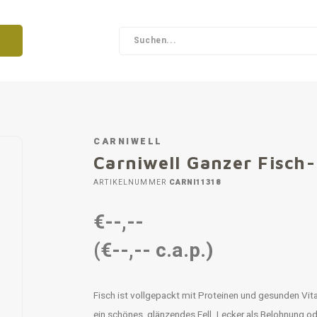
CARNIWELL
Carniwell Ganzer Fisch
ARTIKELNUMMER
CARNI11318
€--,--
(€--,-- c.a.p.)
Fisch ist vollgepackt mit Proteinen und gesunden Vi
ein schönes, glänzendes Fell. Lecker als Belohnung od