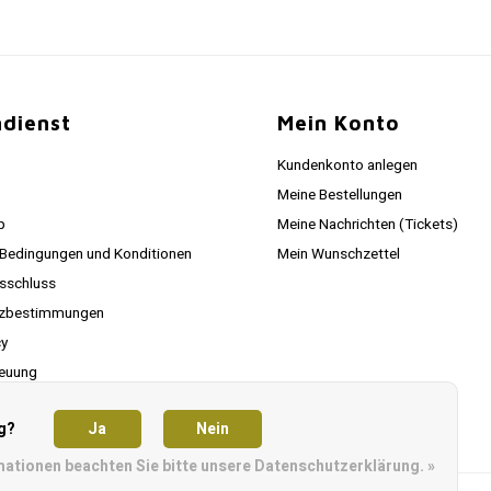
dienst
Mein Konto
Kundenkonto anlegen
Meine Bestellungen
p
Meine Nachrichten (Tickets)
 Bedingungen und Konditionen
Mein Wunschzettel
sschluss
tzbestimmungen
cy
euung
g?
Ja
Nein
mationen beachten Sie bitte unsere Datenschutzerklärung. »