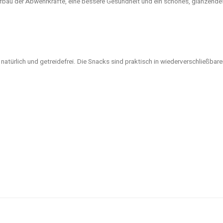
fbau der Abwehrkräfte, eine bessere Gesundheit und ein schönes, glänzendes 
 natürlich und getreidefrei. Die Snacks sind praktisch in wiederverschließbar