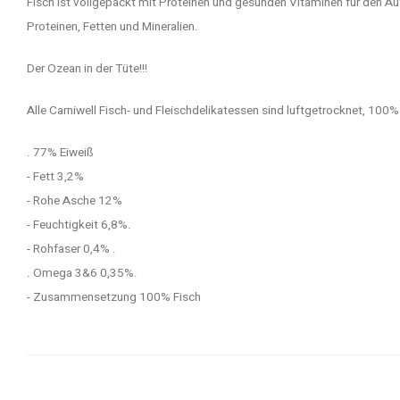
Fisch ist vollgepackt mit Proteinen und gesunden Vitaminen für den Au
Proteinen, Fetten und Mineralien.
Der Ozean in der Tüte!!!
Alle Carniwell Fisch- und Fleischdelikatessen sind luftgetrocknet, 100%
. 77% Eiweiß
- Fett 3,2%
- Rohe Asche 12%
- Feuchtigkeit 6,8%.
- Rohfaser 0,4% .
. Omega 3&6 0,35%.
- Zusammensetzung 100% Fisch