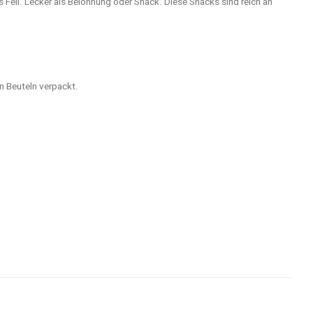
Fell. Lecker als Belohnung oder Snack. Diese Snacks sind reich an
en Beuteln verpackt.