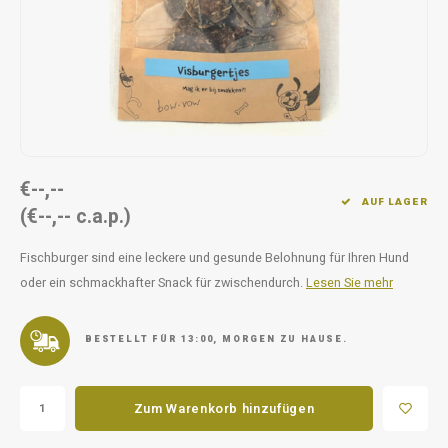
Unterwegs
Ergänzen
Milpr
Vetra
Snacks
waschen
Anthe
KIVO 
Vectr
€--,--
AUF LAGER
(€--,-- c.a.p.)
Flexa
Fischburger sind eine leckere und gesunde Belohnung für Ihren Hund
Virba
oder ein schmackhafter Snack für zwischendurch.
Lesen Sie mehr
Front
BESTELLT FÜR 13:00, MORGEN ZU HAUSE.
Parfu
Zum Warenkorb hinzufügen
Vetra