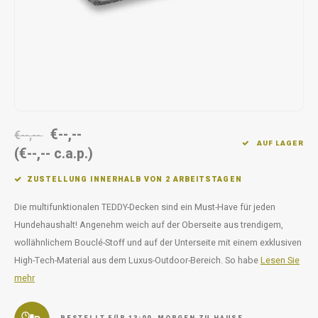
Unterwegs
Ergänzen
Milpr
Vetra
Snacks
waschen
Anthe
KIVO 
Vectr
€--,--
€--,--
AUF LAGER
(€--,-- c.a.p.)
Flexa
ZUSTELLUNG INNERHALB VON 2 ARBEITSTAGEN
Virba
Die multifunktionalen TEDDY-Decken sind ein Must-Have für jeden
Front
Hundehaushalt! Angenehm weich auf der Oberseite aus trendigem,
wollähnlichem Bouclé-Stoff und auf der Unterseite mit einem exklusiven
Parfu
High-Tech-Material aus dem Luxus-Outdoor-Bereich. So habe
Lesen Sie
mehr
Vetra