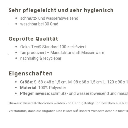
Sehr pflegeleicht und sehr hygienisch
schmutz- und wasserabweisend
waschbar bei 30 Grad
Geprüfte Qualität
Oeko-Tex® Standard 100 zertifiziert
fair produziert – Manufaktur statt Massenware
nachhaltig & recyclebar
Eigenschaften
Größe:
S: 68 x 48 x 1,5 cm, M: 98 x 68 x 1,5 cm, L: 120 x 90 x 
Material:
100% Polyester
Pflegehinweise:
schmutz- und wasserabweisend und masch
Hinweis:
Unsere Kollektionen werden von Hand gefertigt und bestehen aus Nat
Verständnis, dass die Angaben und Bilder auf unserer Webseite deshalb nicht