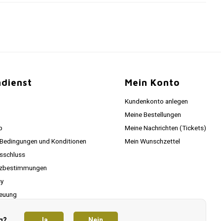
dienst
Mein Konto
Kundenkonto anlegen
Meine Bestellungen
p
Meine Nachrichten (Tickets)
 Bedingungen und Konditionen
Mein Wunschzettel
sschluss
tzbestimmungen
cy
euung
g?
Ja
Nein