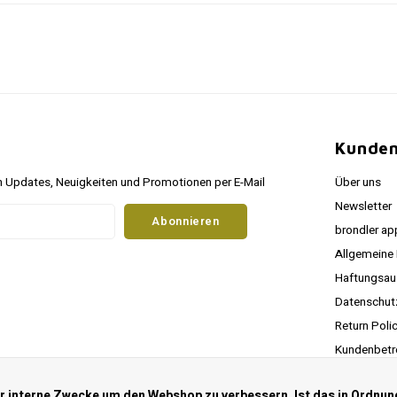
Kunden
 Updates, Neuigkeiten und Promotionen per E-Mail
Über uns
Newsletter
Abonnieren
brondler ap
Allgemeine
Haftungsau
Datenschu
Return Poli
Kundenbetr
RSS feed
ür interne Zwecke um den Webshop zu verbessern. Ist das in Ordnun