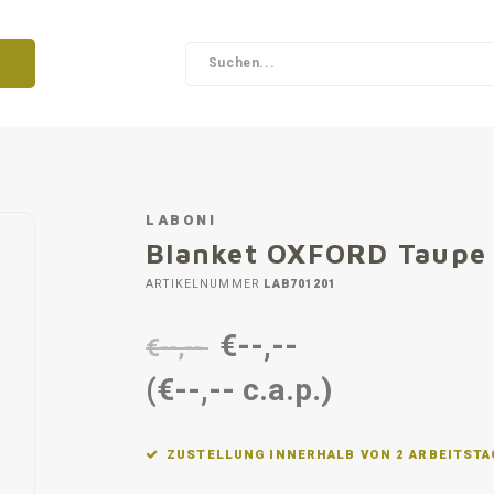
LABONI
Blanket OXFORD Taupe
ARTIKELNUMMER
LAB701201
€--,--
€--,--
(€--,-- c.a.p.)
ZUSTELLUNG INNERHALB VON 2 ARBEITST