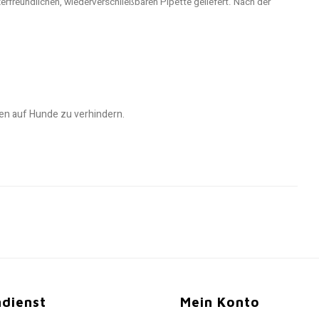
erfreundlichen, wiederverschließbaren Pipette geliefert. Nach der
en auf Hunde zu verhindern.
dienst
Mein Konto