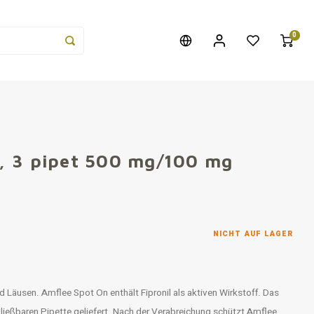
0
, 3 pipet 500 mg/100 mg
NICHT AUF LAGER
Läusen. Amflee Spot On enthält Fipronil als aktiven Wirkstoff. Das
chließbaren Pipette geliefert. Nach der Verabreichung schützt Amflee