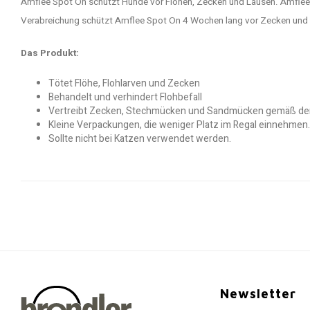
Amflee Spot On schützt Hunde vor Flöhen, Zecken und Läusen. Amflee Spo
Verabreichung schützt Amflee Spot On 4 Wochen lang vor Zecken und 
Das Produkt:
Tötet Flöhe, Flohlarven und Zecken
Behandelt und verhindert Flohbefall
Vertreibt Zecken, Stechmücken und Sandmücken gemäß der ne
Kleine Verpackungen, die weniger Platz im Regal einnehmen.
Sollte nicht bei Katzen verwendet werden.
Newsletter