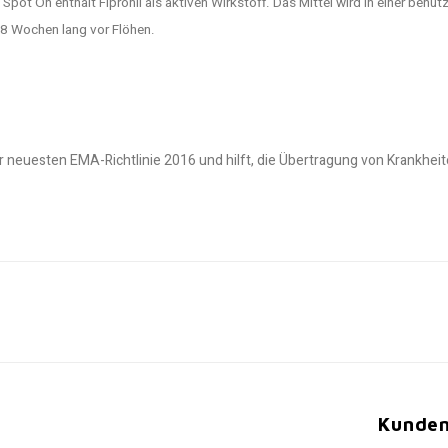
t On enthält Fipronil als aktiven Wirkstoff. Das Mittel wird in einer benutz
8 Wochen lang vor Flöhen.
uesten EMA-Richtlinie 2016 und hilft, die Übertragung von Krankheit
Kunden