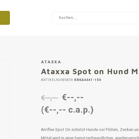
ATAXXA
Ataxxa Spot on Hund M
ARTIKELNUMMER
KRKA4441-150
€--,--
€--,--
(€--,-- c.a.p.)
Amflee Spot On schützt Hunde vor Flöhen, Zecken und 
Mittel wird in einer benutzerfreundlichen, wiedervers