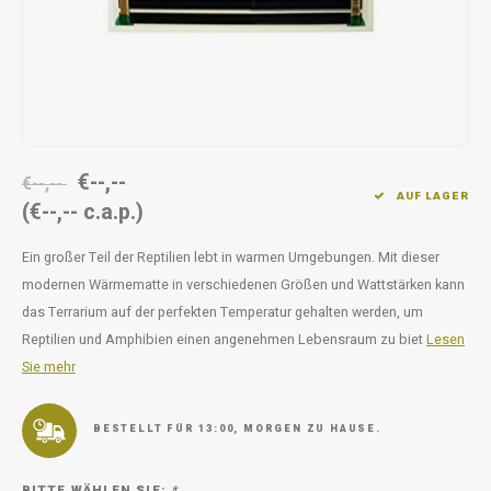
Unterwegs
Ergänzen
Milpr
Vetra
Snacks
waschen
Anthe
KIVO 
€--,--
Vectr
€--,--
AUF LAGER
(€--,-- c.a.p.)
Flexa
Ein großer Teil der Reptilien lebt in warmen Umgebungen. Mit dieser
modernen Wärmematte in verschiedenen Größen und Wattstärken kann
Virba
das Terrarium auf der perfekten Temperatur gehalten werden, um
Reptilien und Amphibien einen angenehmen Lebensraum zu biet
Lesen
Front
Sie mehr
Parfu
BESTELLT FÜR 13:00, MORGEN ZU HAUSE.
Vetra
BITTE WÄHLEN SIE:
*