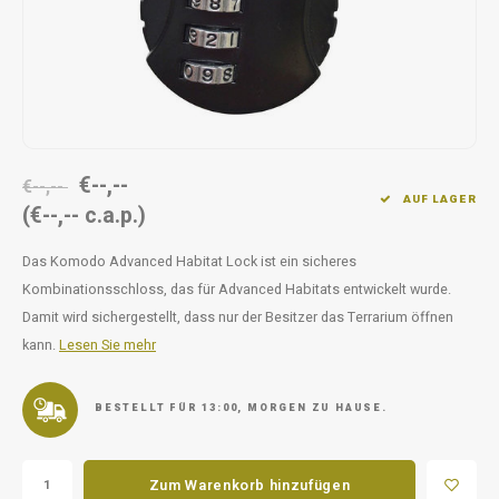
Unterwegs
Ergänzen
Milpr
Vetra
Snacks
waschen
Anthe
KIVO 
€--,--
Vectr
€--,--
AUF LAGER
(€--,-- c.a.p.)
Flexa
Das Komodo Advanced Habitat Lock ist ein sicheres
Kombinationsschloss, das für Advanced Habitats entwickelt wurde.
Virba
Damit wird sichergestellt, dass nur der Besitzer das Terrarium öffnen
kann.
Lesen Sie mehr
Front
Parfu
BESTELLT FÜR 13:00, MORGEN ZU HAUSE.
Vetra
Zum Warenkorb hinzufügen