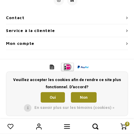
En mouvement
suppléments
Vetra
Milpr
Contact
Snacks
laver
Anthe
Service à la clientèle
KIVO 
Mon compte
Vectr
Flexa
Veuillez accepter les cookies afin de rendre ce site plus
Virba
fonctionnel. D'accord?
Oui
Non
Front
En savoir plus sur les témoins (cookies) »
Parfu
0
0
Comparer les produits
Vetra